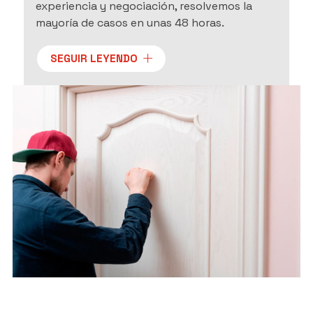
experiencia y negociación, resolvemos la
mayoría de casos en unas 48 horas.
Nuestro objetivo es que recuperes tu
SEGUIR LEYENDO
vivienda lo antes posible, con la garantía de
un servicio eficaz y profesional. No dudes en
confiar en nosotros.