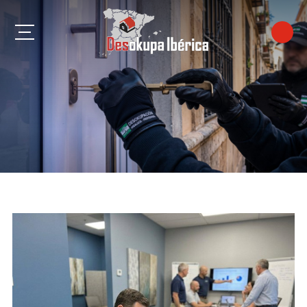
Algeciras
Almería
Benalmádena
Cádiz
Córdoba
Estepona
Fuengirola