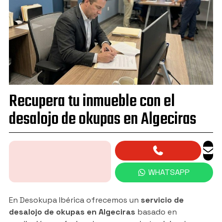
Granada
Jaén
Manilva
Marbella
Mijas
Recupera tu inmueble con el
Motril
desalojo de okupas en Algeciras
Nerja
Sevilla
Torremolinos
WHATSAPP
Vélez-Málaga
En Desokupa Ibérica ofrecemos un
servicio de
desalojo de okupas en Algeciras
basado en