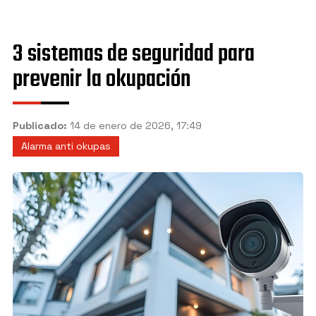
Granada
Jaén
3 sistemas de seguridad para
Manilva
prevenir la okupación
Marbella
Mijas
Publicado:
14 de enero de 2026, 17:49
Alarma anti okupas
Motril
Nerja
Sevilla
Torremolinos
Vélez-Málaga