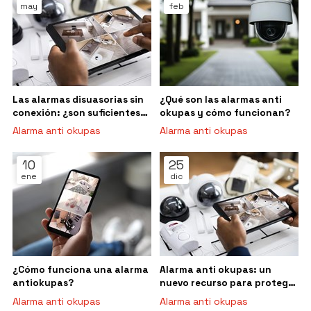
may
feb
Las alarmas disuasorias sin
¿Qué son las alarmas anti
conexión: ¿son suficientes
okupas y cómo funcionan?
para frenar a los okupas?
Alarma anti okupas
Alarma anti okupas
10
25
ene
dic
¿Cómo funciona una alarma
Alarma anti okupas: un
antiokupas?
nuevo recurso para proteger
tu vivienda
Alarma anti okupas
Alarma anti okupas