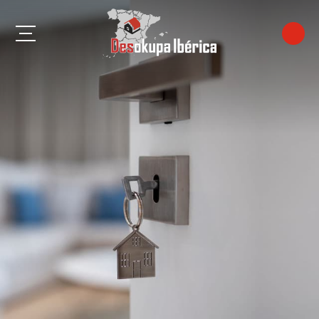
Algeciras
Almería
Benalmádena
Cádiz
Córdoba
Estepona
Fuengirola