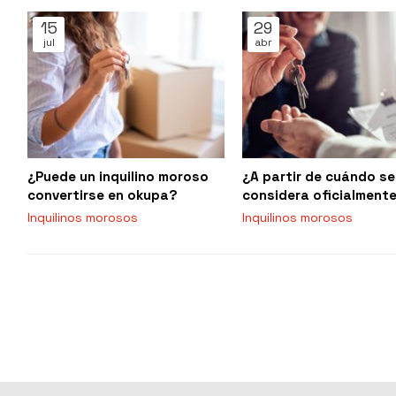
15
29
jul
abr
¿Puede un inquilino moroso
¿A partir de cuándo se
convertirse en okupa?
considera oficialment
moroso a un inquilino 
Inquilinos morosos
Inquilinos morosos
puedes hacer?