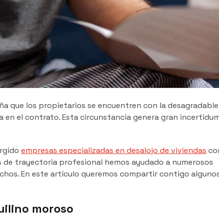
a que los propietarios se encuentren con la desagradable
da en el contrato. Esta circunstancia genera gran incertidu
urgido
empresas especializadas en desalojo de viviendas
co
os de trayectoria profesional hemos ayudado a numerosos
echos. En este artículo queremos compartir contigo alguno
uilino moroso