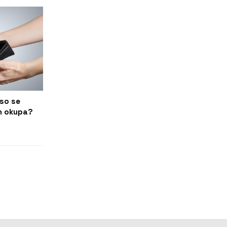
oso se
en okupa?