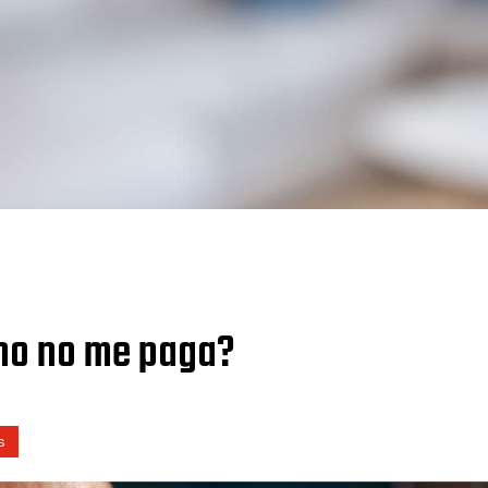
ino no me paga?
s