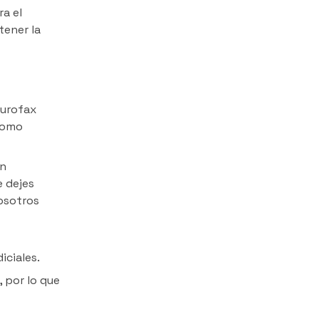
ra el
tener la
burofax
 como
ón
e dejes
nosotros
o
iciales.
, por lo que