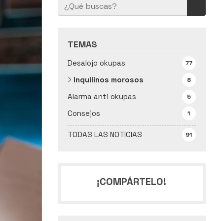
TEMAS
Desalojo okupas
77
Inquilinos morosos
8
Alarma anti okupas
5
Consejos
1
TODAS LAS NOTICIAS
91
¡COMPÁRTELO!