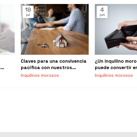
18
4
jul
jun
Claves para una convivencia
¿Un inquilino mor
e
pacífica con nuestros
puede convertir 
y qué
inquilinos
Inquilinos morosos
Inquilinos morosos