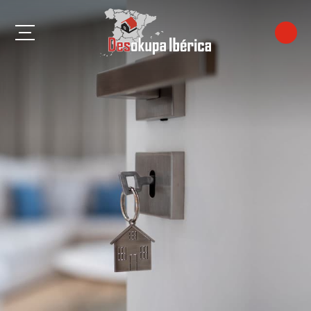
Algeciras
Almería
Benalmádena
Cádiz
Córdoba
Estepona
Fuengirola