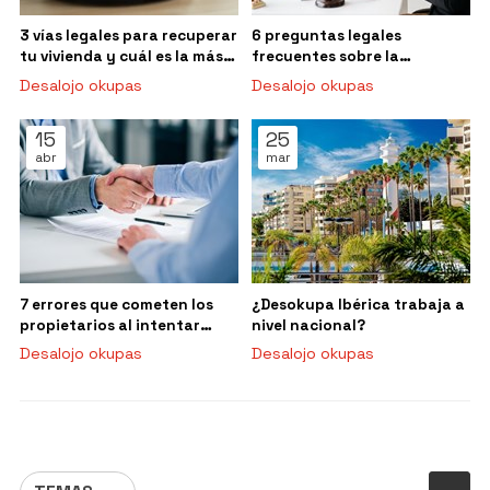
3 vías legales para recuperar
6 preguntas legales
tu vivienda y cuál es la más
frecuentes sobre la
rápida según tu caso
ocupación ilegal
Desalojo okupas
Desalojo okupas
15
25
abr
mar
7 errores que cometen los
¿Desokupa Ibérica trabaja a
propietarios al intentar
nivel nacional?
desalojar a un okupa por su
Desalojo okupas
Desalojo okupas
cuenta