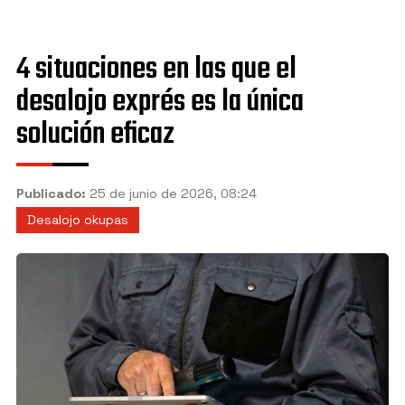
Granada
Jaén
4 situaciones en las que el
Manilva
desalojo exprés es la única
Marbella
solución eficaz
Mijas
Motril
Publicado:
25 de junio de 2026, 08:24
Desalojo okupas
Nerja
Sevilla
Torremolinos
Vélez-Málaga