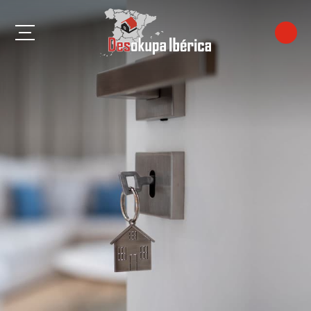
Algeciras
Almería
Benalmádena
Cádiz
Córdoba
Estepona
Fuengirola