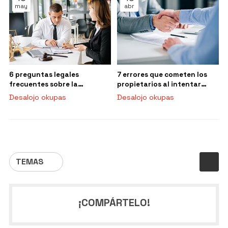
may
abr
6 preguntas legales
7 errores que cometen los
frecuentes sobre la
propietarios al intentar
ocupación ilegal
desalojar a un okupa por su
Desalojo okupas
Desalojo okupas
cuenta
TEMAS
¡COMPÁRTELO!