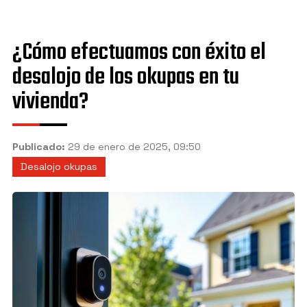
Granada
Jaén
¿Cómo efectuamos con éxito el
Manilva
desalojo de los okupas en tu
Marbella
vivienda?
Mijas
Motril
Publicado:
29 de enero de 2025, 09:50
Desalojo okupas
Nerja
Sevilla
Torremolinos
Vélez-Málaga