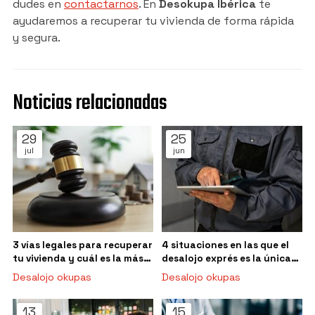
dudes en
contactarnos
. En
Desokupa Ibérica
te
ayudaremos a recuperar tu vivienda de forma rápida
y segura.
Noticias relacionadas
29
25
jul
jun
3 vías legales para recuperar
4 situaciones en las que el
tu vivienda y cuál es la más
desalojo exprés es la única
rápida según tu caso
solución eficaz
Desalojo okupas
Desalojo okupas
13
15