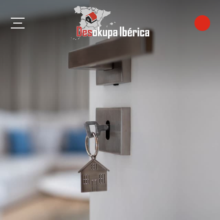
Algeciras
Almería
Benalmádena
Cádiz
Córdoba
Estepona
Fuengirola