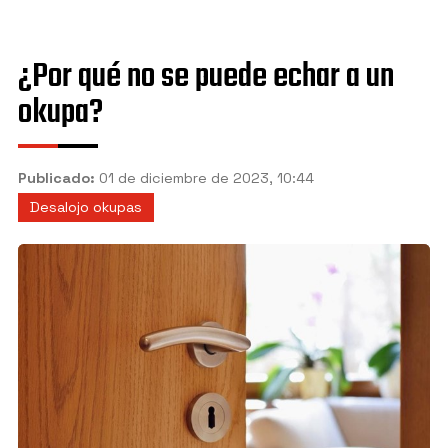
Granada
Jaén
¿Por qué no se puede echar a un
Manilva
okupa?
Marbella
Mijas
Publicado:
01 de diciembre de 2023, 10:44
Desalojo okupas
Motril
Nerja
Sevilla
Torremolinos
Vélez-Málaga