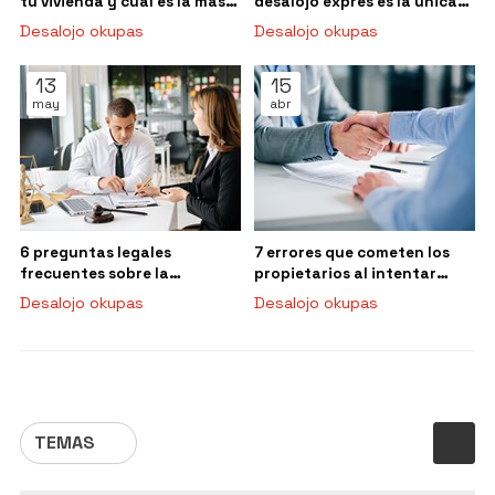
tu vivienda y cuál es la más
desalojo exprés es la única
rápida según tu caso
solución eficaz
Desalojo okupas
Desalojo okupas
13
15
may
abr
6 preguntas legales
7 errores que cometen los
frecuentes sobre la
propietarios al intentar
ocupación ilegal
desalojar a un okupa por su
Desalojo okupas
Desalojo okupas
cuenta
TEMAS